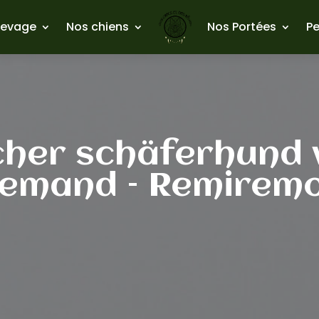
levage
Nos chiens
Nos Portées
Pe
cher schäferhund 
lemand – Remirem