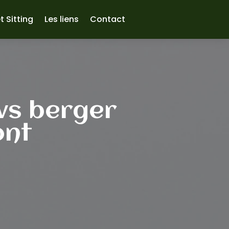
t Sitting
Les liens
Contact
vs berger
ont