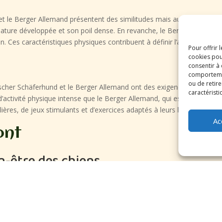
 et le Berger Allemand présentent des similitudes mais aussi des dif
lature développée et son poil dense. En revanche, le Berger Allemand 
. Ces caractéristiques physiques contribuent à définir l’apparence dis
Pour offrir 
cookies pou
consentir à
comportement
ou de retire
utscher Schäferhund et le Berger Allemand ont des exigences différent
caractéristi
ctivité physique intense que le Berger Allemand, qui est un chien éner
lières, de jeux stimulants et d’exercices adaptés à leurs besoins pour
Ac
ont
n-être des chiens
gagement inébranlable envers le bien-être des chiens. Chaque chien
n et sécurisé. Les installations sont conçues pour offrir confort et s