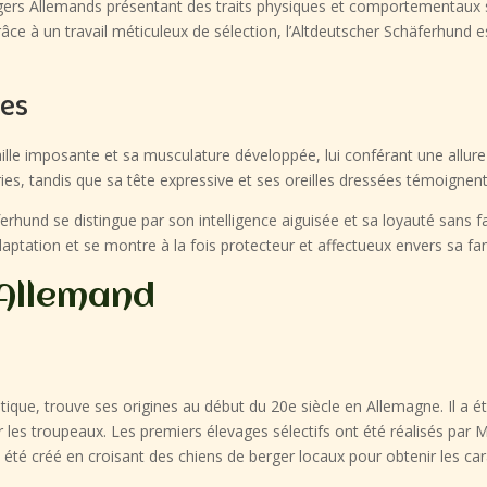
gers Allemands présentant des traits physiques et comportementaux sp
âce à un travail méticuleux de sélection, l’Altdeutscher Schäferhund 
ues
aille imposante et sa musculature développée, lui conférant une allur
ies, tandis que sa tête expressive et ses oreilles dressées témoignent 
erhund se distingue par son intelligence aiguisée et sa loyauté sans 
adaptation et se montre à la fois protecteur et affectueux envers sa fam
 Allemand
que, trouve ses origines au début du 20e siècle en Allemagne. Il a é
 les troupeaux. Les premiers élevages sélectifs ont été réalisés par M
é créé en croisant des chiens de berger locaux pour obtenir les caract