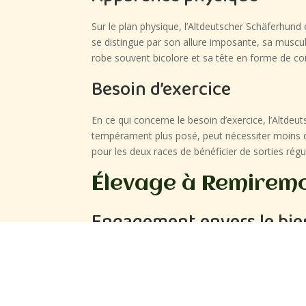
Sur le plan physique, l’Altdeutscher Schäferhund
se distingue par son allure imposante, sa muscu
robe souvent bicolore et sa tête en forme de coin
Besoin d’exercice
En ce qui concerne le besoin d’exercice, l’Altde
tempérament plus posé, peut nécessiter moins d’a
pour les deux races de bénéficier de sorties régu
Élevage à Remirem
Engagement envers le bie
L’élevage à Remiremont se distingue par son en
de la famille, bénéficiant d’un environnement sai
et mental des chiens.