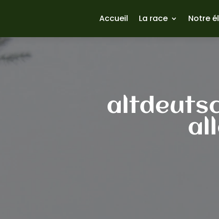
Accueil
La race
Notre é
altdeuts
al