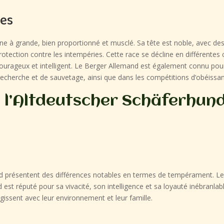
ues
e à grande, bien proportionné et musclé. Sa tête est noble, avec des 
tection contre les intempéries. Cette race se décline en différentes c
rageux et intelligent. Le Berger Allemand est également connu pour 
 recherche et de sauvetage, ainsi que dans les compétitions d’obéissanc
l’Altdeutscher Schäferhund
nd présentent des différences notables en termes de tempérament. L
d est réputé pour sa vivacité, son intelligence et sa loyauté inébranla
gissent avec leur environnement et leur famille.