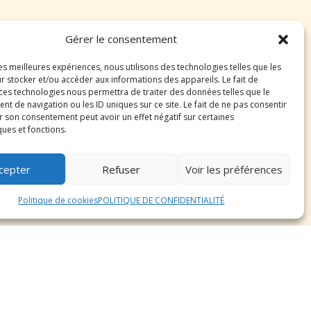
férences marquantes. L’Altdeutscher Schäferhund
Gérer le consentement
est reconnaissable à sa silhouette élégante, sa
tinctive de chaque race.
les meilleures expériences, nous utilisons des technologies telles que les
r stocker et/ou accéder aux informations des appareils. Le fait de
 ces technologies nous permettra de traiter des données telles que le
 de navigation ou les ID uniques sur ce site. Le fait de ne pas consentir
r son consentement peut avoir un effet négatif sur certaines
es. L’Altdeutscher Schäferhund, en raison de son
ques et fonctions.
gique et athlétique. Cependant, il est essentiel
 maintenir leur bien-être physique et mental.
cepter
Refuser
Voir les préférences
Politique de cookies
POLITIQUE DE CONFIDENTIALITÉ
 est considéré comme un membre à part entière
timulation, favorisant le développement physique