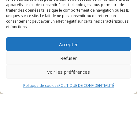
appareils. Le fait de consentir à ces technologies nous permettra de
Une construction robuste
traiter des données telles que le comportement de navigation ou les ID
uniques sur ce site. Le fait de ne pas consentir ou de retirer son
et un pelage magnifique
consentement peut avoir un effet négatif sur certaines caractéristiques
et fonctions.
Odin se distingue par sa construction
Accepter
solide et ses beaux yeux ambrés. Il pèse
40 kg et mesure 66 cm au garrot. Son
Refuser
pelage argenté charbonné est dense et
bien fourni, lui offrant une allure
Voir les préférences
majestueuse. Ce chien énergique,
toujours prêt à jouer, est également un
Politique de cookies
POLITIQUE DE CONFIDENTIALITÉ
compagnon fidèle et protecteur.