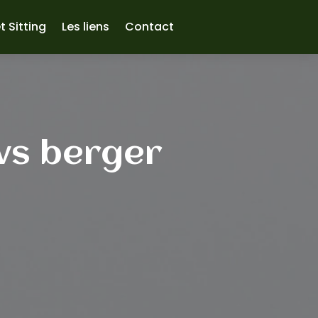
t Sitting
Les liens
Contact
vs berger