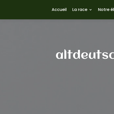
Accueil
La race
Notre é
altdeuts