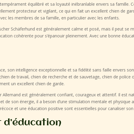
tempérament équilibré et sa loyauté inébranlable envers sa famille. C
lement protecteur et vigilant, ce qui en fait un excellent chien de gar
ec les membres de sa famille, en particulier avec les enfants.
her Schäferhund est généralement calme et posé, mais il peut se mont
ducation cohérente pour s’épanouir pleinement. Avec une bonne éducat
, son intelligence exceptionnelle et sa fidélité sans faille envers so
 chien de travail, chien de recherche et de sauvetage, chien de pol
ement un excellent chien de garde.
Allemand est généralement confiant, courageux et attentif. Il est na
et de son énergie, il a besoin d’une stimulation mentale et physique a
écoce et une éducation positive sont essentielles pour canaliser son 
t d’éducation