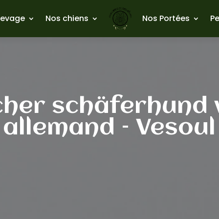
levage
Nos chiens
Nos Portées
Pe
cher schäferhund 
allemand – Vesoul