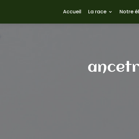
Accueil
La race
Notre é
ancetr