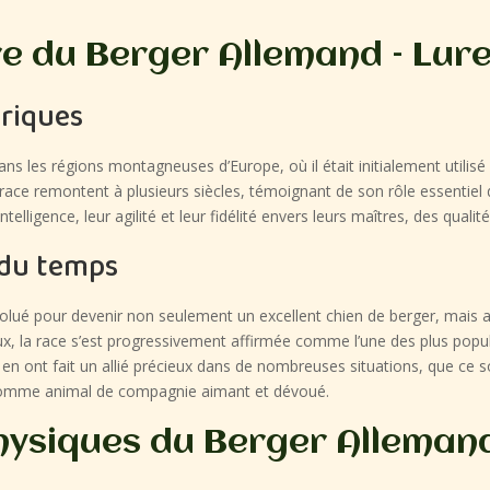
re du Berger Allemand – Lur
oriques
ns les régions montagneuses d’Europe, où il était initialement utili
race remontent à plusieurs siècles, témoignant de son rôle essentie
telligence, leur agilité et leur fidélité envers leurs maîtres, des quali
l du temps
évolué pour devenir non seulement un excellent chien de berger, mais
ux, la race s’est progressivement affirmée comme l’une des plus popul
r en ont fait un allié précieux dans de nombreuses situations, que ce 
 comme animal de compagnie aimant et dévoué.
hysiques du Berger Allemand