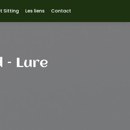
t Sitting
Les liens
Contact
 – Lure