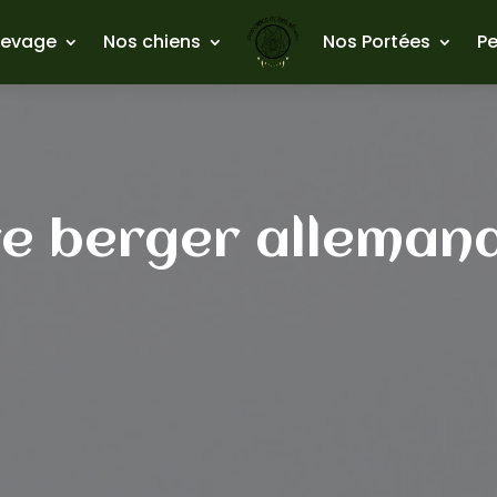
levage
Nos chiens
Nos Portées
Pe
e berger allemand