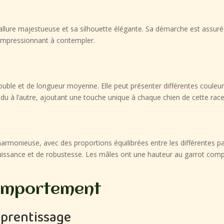
lure majestueuse et sa silhouette élégante. Sa démarche est assurée et
n impressionnant à contempler.
le et de longueur moyenne. Elle peut présenter différentes couleurs te
idu à l’autre, ajoutant une touche unique à chaque chien de cette race
rmonieuse, avec des proportions équilibrées entre les différentes par
issance et de robustesse. Les mâles ont une hauteur au garrot compri
omportement
apprentissage