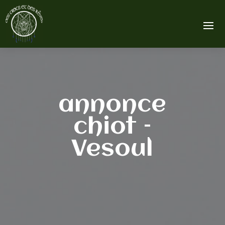
annonce
chiot –
Vesoul