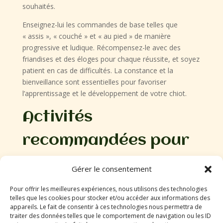
souhaités.
Enseignez-lui les commandes de base telles que
« assis », « couché » et « au pied » de manière
progressive et ludique. Récompensez-le avec des
friandises et des éloges pour chaque réussite, et soyez
patient en cas de difficultés. La constance et la
bienveillance sont essentielles pour favoriser
l’apprentissage et le développement de votre chiot.
Activités
recommandées pour
un berger allemand
Gérer le consentement
de 4 mois
Pour offrir les meilleures expériences, nous utilisons des technologies
telles que les cookies pour stocker et/ou accéder aux informations des
appareils. Le fait de consentir à ces technologies nous permettra de
À l’âge de 4 mois, le berger allemand est en pleine
traiter des données telles que le comportement de navigation ou les ID
croissance et a besoin d’activités physiques et