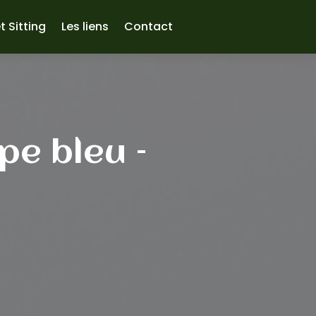
t Sitting
Les liens
Contact
pe bleu –