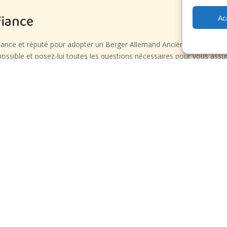
fiance
Ac
iance et réputé pour adopter un Berger Allemand Ancien Type Bleu – 
si possible et posez-lui toutes les questions nécessaires pour vous assu
en Type Bleu – Lure que vous envisagez d’adopter, prenez le temps d
hésitez pas à poser des questions à l’éleveur sur le tempérament du ch
e comme le Berger Allemand Ancien Type Bleu – Lure, est un engagemen
es financières pour prendre soin de votre compagnon fidèle. Prévoyez 
es adaptées à ses besoins.