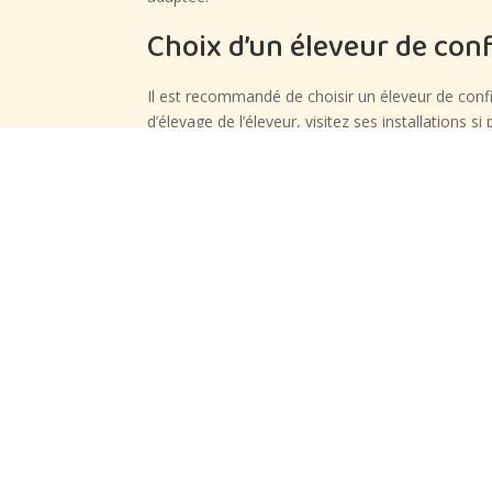
Choix d’un éleveur de con
Il est recommandé de choisir un éleveur de conf
d’élevage de l’éleveur, visitez ses installations 
Rencontre avec le chien
Lorsque vous rencontrez le Berger Allemand Anci
comportement, sa réactivité et sa sociabilité. N’
Engagement à long terme
L’adoption d’un chien, en particulier d’une rac
consacrer du temps, de l’énergie et des ressourc
alimentation équilibrée et des activités physiqu