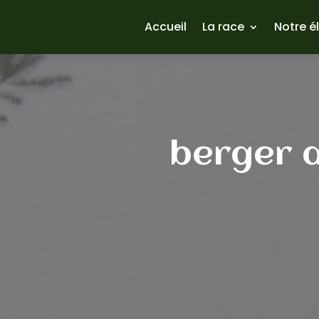
Accueil
La race
Notre é
berger a