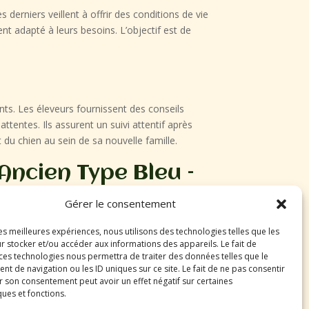
erniers veillent à offrir des conditions de vie
nt adapté à leurs besoins. L’objectif est de
. Les éleveurs fournissent des conseils
ttentes. Ils assurent un suivi attentif après
 du chien au sein de sa nouvelle famille.
Ancien Type Bleu –
Gérer le consentement
les meilleures expériences, nous utilisons des technologies telles que les
r stocker et/ou accéder aux informations des appareils. Le fait de
 ces technologies nous permettra de traiter des données telles que le
 de navigation ou les ID uniques sur ce site. Le fait de ne pas consentir
vous d’avoir aménagé un espace sécurisé et
r son consentement peut avoir un effet négatif sur certaines
melles, un panier, des jouets et une laisse
ques et fonctions.