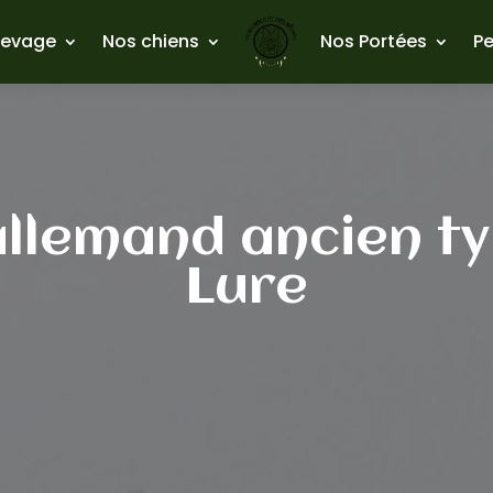
levage
Nos chiens
Nos Portées
Pe
llemand ancien ty
Lure