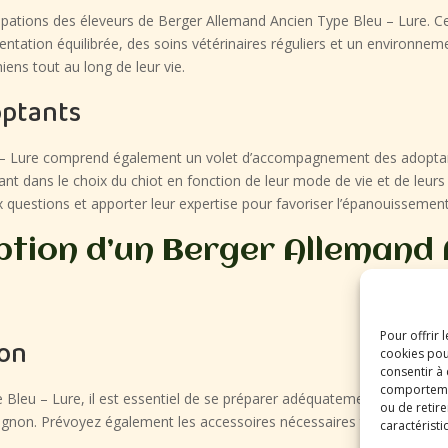
ations des éleveurs de Berger Allemand Ancien Type Bleu – Lure. Ces d
ntation équilibrée, des soins vétérinaires réguliers et un environneme
ens tout au long de leur vie.
ptants
 – Lure comprend également un volet d’accompagnement des adoptants
ant dans le choix du chiot en fonction de leur mode de vie et de leurs a
x questions et apporter leur expertise pour favoriser l’épanouissement
ption d’un Berger Allemand 
Pour offrir 
ion
cookies pou
consentir à
comportement
Bleu – Lure, il est essentiel de se préparer adéquatement. Assurez-
ou de retire
gnon. Prévoyez également les accessoires nécessaires tels que des ga
caractéristi