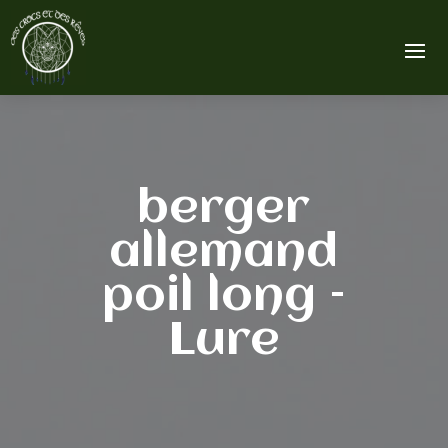
berger
allemand
poil long –
Lure