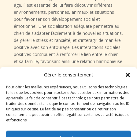
âge, il est essentiel de lui faire découvrir différents
environnements, personnes, animaux et situations
pour favoriser son développement social et
émotionnel. Une socialisation adéquate permettra au
chien de s’adapter facilement à de nouvelles situations,
de gérer le stress et l’anxiété, et d’interagir de manière
positive avec son entourage. Les interactions sociales
positives contribuent à renforcer le lien entre le chien
et sa famille, favorisant ainsi une relation harmonieuse
et équilibrée.
Gérer le consentement
Santé et bien-être
Pour offrir les meilleures expériences, nous utilisons des technologies
telles que les cookies pour stocker et/ou accéder aux informations des
Maladies courantes chez le
appareils. Le fait de consentir à ces technologies nous permettra de
traiter des données telles que le comportement de navigation ou les ID
uniques sur ce site. Le fait de ne pas consentir ou de retirer son
Berger Allemand
consentement peut avoir un effet négatif sur certaines caractéristiques
et fonctions.
Le Berger Allemand est une race généralement
robuste, mais comme tout chien, il est sujet à