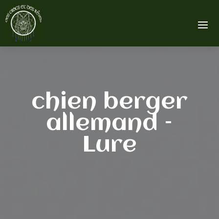
chien berger
allemand –
Lure