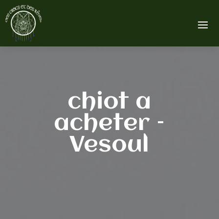
chiot a
acheter –
Vesoul