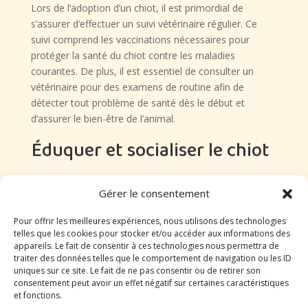
Lors de l’adoption d’un chiot, il est primordial de
s’assurer d’effectuer un suivi vétérinaire régulier. Ce
suivi comprend les vaccinations nécessaires pour
protéger la santé du chiot contre les maladies
courantes. De plus, il est essentiel de consulter un
vétérinaire pour des examens de routine afin de
détecter tout problème de santé dès le début et
d’assurer le bien-être de l’animal.
Éduquer et socialiser le chiot
L’éducation et la socialisation d’un chiot sont des
Gérer le consentement
étapes cruciales pour son développement. Il est
recommandé de commencer l’éducation dès le plus
Pour offrir les meilleures expériences, nous utilisons des technologies
jeune âge en utilisant des méthodes positives et
telles que les cookies pour stocker et/ou accéder aux informations des
respectueuses. Cela permettra d’instaurer une relation
appareils. Le fait de consentir à ces technologies nous permettra de
traiter des données telles que le comportement de navigation ou les ID
de confiance entre le chiot et son propriétaire et de
uniques sur ce site. Le fait de ne pas consentir ou de retirer son
favoriser son apprentissage. La socialisation, quant à
consentement peut avoir un effet négatif sur certaines caractéristiques
elle, consiste à exposer le chiot à différentes
et fonctions.
situations, personnes et environnements pour qu’il