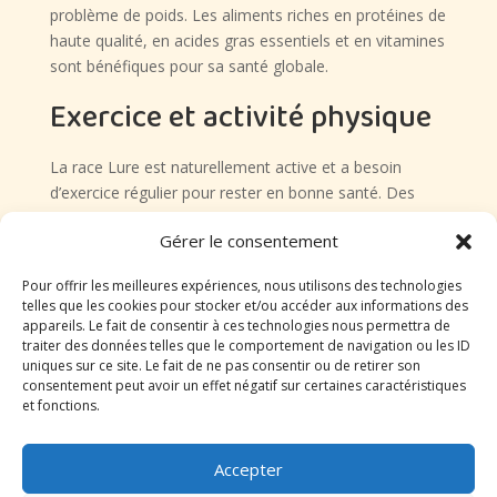
problème de poids. Les aliments riches en protéines de
haute qualité, en acides gras essentiels et en vitamines
sont bénéfiques pour sa santé globale.
Exercice et activité physique
La race Lure est naturellement active et a besoin
d’exercice régulier pour rester en bonne santé. Des
promenades quotidiennes, des sessions de jeu
Gérer le consentement
interactif et des activités stimulantes sont
recommandées pour répondre à ses besoins
Pour offrir les meilleures expériences, nous utilisons des technologies
d’exercice. Offrir à votre chien des occasions de se
telles que les cookies pour stocker et/ou accéder aux informations des
dépenser physiquement et mentalement contribuera à
appareils. Le fait de consentir à ces technologies nous permettra de
son bien-être général et à son équilibre émotionnel.
traiter des données telles que le comportement de navigation ou les ID
uniques sur ce site. Le fait de ne pas consentir ou de retirer son
Veillez à adapter l’intensité et la durée des activités en
consentement peut avoir un effet négatif sur certaines caractéristiques
fonction de son âge et de sa condition physique.
et fonctions.
Problèmes de santé courants
Accepter