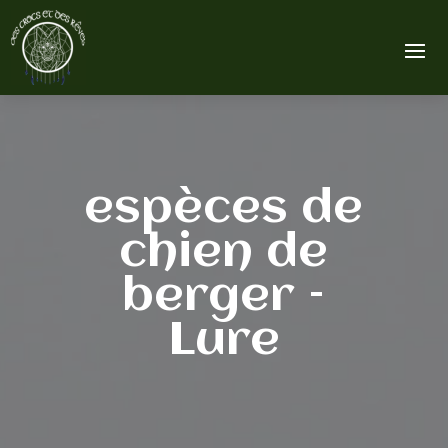
espèces de
chien de
berger –
Lure