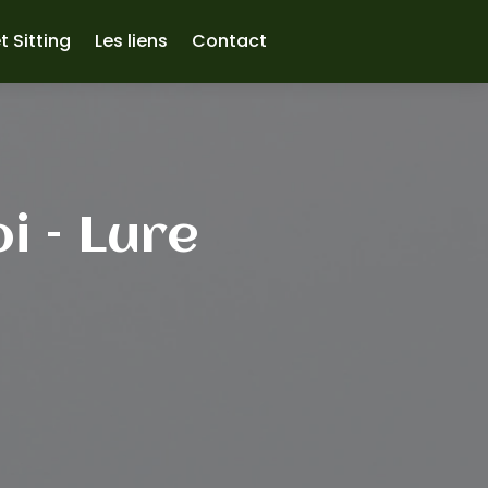
t Sitting
Les liens
Contact
i – Lure