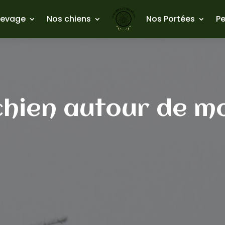
levage
Nos chiens
Nos Portées
Pe
hien autour de mo