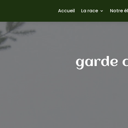
Accueil
La race
Notre é
garde c