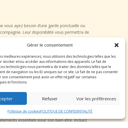
 Que vous ayez besoin d’une garde ponctuelle ou
e compagnie. Leur disponibilité vous permettra de
Gérer le consentement
chien à Lure
les meilleures expériences, nous utilisons des technologies telles que les
r stocker et/ou accéder aux informations des appareils. Le fait de
 ces technologies nous permettra de traiter des données telles que le
 de navigation ou les ID uniques sur ce site. Le fait de ne pas consentir
r son consentement peut avoir un effet négatif sur certaines
les services disponibles, de rencontrer les
ques et fonctions.
aitements antiparasitaires pour garantir sa santé
cepter
Refuser
Voir les préférences
Politique de cookies
POLITIQUE DE CONFIDENTIALITÉ
éléments essentiels pour son bien-être. Incluez
aires de toilettage. Assurez-vous de fournir des