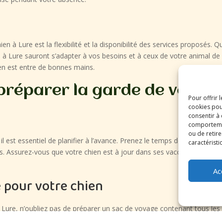
n à Lure est la flexibilité et la disponibilité des services proposés.
en à Lure sauront s’adapter à vos besoins et à ceux de votre animal d
hien est entre de bonnes mains.
préparer la garde de votre 
Pour offrir 
cookies pou
consentir à
comportement
ou de retire
l est essentiel de planifier à l’avance. Prenez le temps de rechercher 
caractéristi
s. Assurez-vous que votre chien est à jour dans ses vaccinations et tr
Ac
 pour votre chien
 Lure, n’oubliez pas de préparer un sac de voyage contenant tous les 
n lit ou sa couverture, ses médicaments s’il en prend, ainsi que ses aff