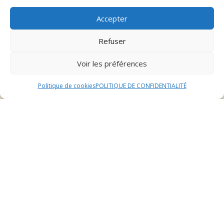
bonne santé. N’hésitez pas à informer la garderie de
tout problème de santé ou de comportement de votre
Accepter
chat pour qu’ils puissent en tenir compte.
Refuser
Préparer votre chat à la
Voir les préférences
séparation
Politique de cookies
POLITIQUE DE CONFIDENTIALITÉ
Les chats peuvent être sensibles à la séparation, il est
donc important de les préparer progressivement à leur
séjour en garderie. Passez du temps avec votre chat
pour le rassurer et habituez-le à de courtes périodes
d’absence. Cela l’aidera à mieux vivre la séparation lors
de son séjour en pension.
Communiquer avec la
garderie féline
La communication avec la garderie féline est