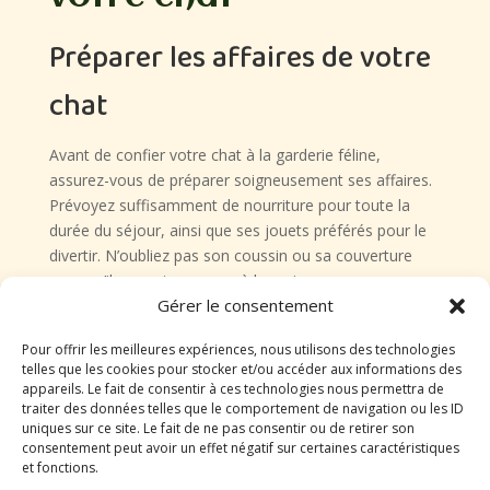
Préparer les affaires de votre
chat
Avant de confier votre chat à la garderie féline,
assurez-vous de préparer soigneusement ses affaires.
Prévoyez suffisamment de nourriture pour toute la
durée du séjour, ainsi que ses jouets préférés pour le
divertir. N’oubliez pas son coussin ou sa couverture
pour qu’il se sente comme à la maison.
Gérer le consentement
Assurer la santé de votre
Pour offrir les meilleures expériences, nous utilisons des technologies
chat
telles que les cookies pour stocker et/ou accéder aux informations des
appareils. Le fait de consentir à ces technologies nous permettra de
traiter des données telles que le comportement de navigation ou les ID
La santé de votre chat est primordiale, surtout lorsqu’il
uniques sur ce site. Le fait de ne pas consentir ou de retirer son
consentement peut avoir un effet négatif sur certaines caractéristiques
s’agit de le laisser en pension. Avant son séjour,
et fonctions.
assurez-vous que ses vaccins sont à jour et qu’il est en