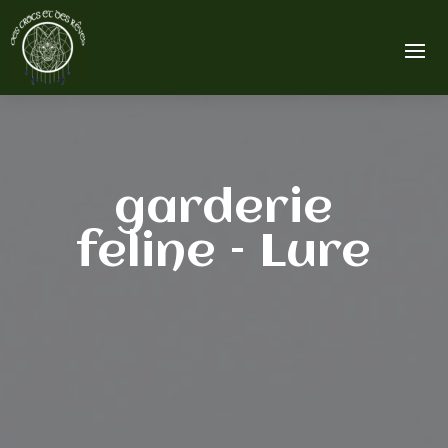
garderie
feline – Lure