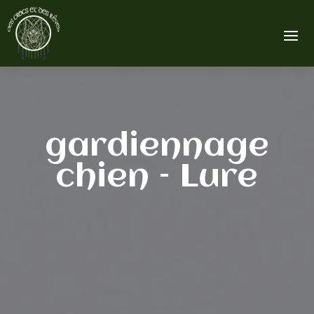
gardiennage
chien – Lure