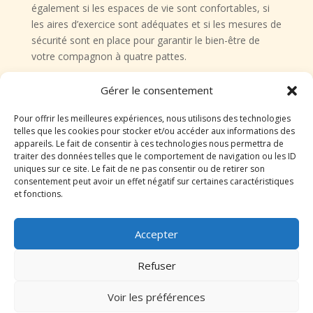
également si les espaces de vie sont confortables, si
les aires d’exercice sont adéquates et si les mesures de
sécurité sont en place pour garantir le bien-être de
votre compagnon à quatre pattes.
Rencontrer le personnel et
Gérer le consentement
poser des questions
Pour offrir les meilleures expériences, nous utilisons des technologies
telles que les cookies pour stocker et/ou accéder aux informations des
appareils. Le fait de consentir à ces technologies nous permettra de
Une étape cruciale dans le processus de sélection d’un
traiter des données telles que le comportement de navigation ou les ID
service de gardiennage à Lure est de rencontrer le
uniques sur ce site. Le fait de ne pas consentir ou de retirer son
consentement peut avoir un effet négatif sur certaines caractéristiques
personnel en charge et de poser toutes les questions
et fonctions.
nécessaires. Organisez une visite des lieux pour
rencontrer les responsables, les soigneurs et les
éducateurs canins. Profitez de cette occasion pour
Accepter
discuter des habitudes, des besoins et des préférences
de votre chien. N’hésitez pas à poser des questions sur
Refuser
les protocoles de sécurité, les activités proposées et
les mesures prises en cas d’urgence. Cette rencontre
Voir les préférences
vous permettra d’évaluer la compétence et la