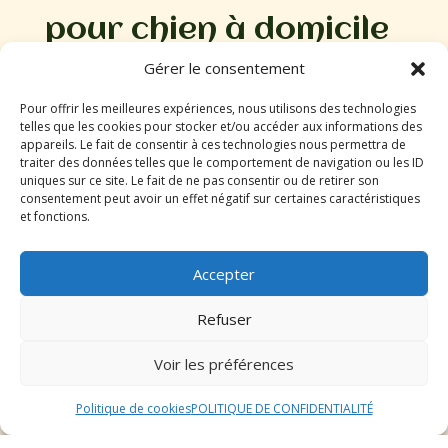
pour chien à domicile
Gérer le consentement
à Remiremont
Pour offrir les meilleures expériences, nous utilisons des technologies
Expérience et références
telles que les cookies pour stocker et/ou accéder aux informations des
appareils. Le fait de consentir à ces technologies nous permettra de
traiter des données telles que le comportement de navigation ou les ID
Lorsque vous cherchez la meilleure nounou pour chien
uniques sur ce site. Le fait de ne pas consentir ou de retirer son
consentement peut avoir un effet négatif sur certaines caractéristiques
à domicile à Remiremont, il est essentiel de prendre en
et fonctions.
compte son expérience et ses références. Une nounou
expérimentée aura une meilleure compréhension des
besoins de votre chien et sera capable de gérer
Accepter
différentes situations avec professionnalisme. Vérifiez
les références de la nounou, demandez des
Refuser
témoignages d’autres propriétaires de chiens qui ont
utilisé ses services, et assurez-vous qu’elle a les
Voir les préférences
compétences nécessaires pour prendre soin de votre
animal de compagnie.
Politique de cookies
POLITIQUE DE CONFIDENTIALITÉ