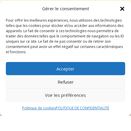
Conseils pour
Gérer le consentement
préparer le séjour de
Pour offrir les meilleures expériences, nous utilisons des technologies
telles que les cookies pour stocker et/ou accéder aux informations des
appareils. Le fait de consentir à ces technologies nous permettra de
votre chat
traiter des données telles que le comportement de navigation ou les ID
uniques sur ce site. Le fait de ne pas consentir ou de retirer son
Préparation du sac de voyage
consentement peut avoir un effet négatif sur certaines caractéristiques
et fonctions.
Lorsque vous préparez le séjour de votre chat dans
Accepter
une pension, il est essentiel de constituer un sac de
voyage complet pour son bien-être. Assurez-vous
Refuser
d’inclure suffisamment de nourriture pour toute la
durée du séjour, ainsi que ses jouets préférés pour le
Voir les préférences
divertir. N’oubliez pas d’ajouter ses affaires
personnelles comme son coussin ou sa couverture
Politique de cookies
POLITIQUE DE CONFIDENTIALITÉ
pour qu’il se sente comme à la maison.
Visite préalable à la pension