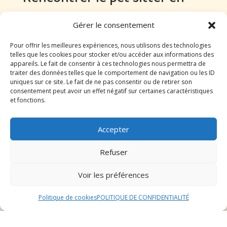
personne
Gérer le consentement
Lorsque vous cherchez un pet sitter pour votre animal
Pour offrir les meilleures expériences, nous utilisons des technologies
de compagnie, il est essentiel de rencontrer la
telles que les cookies pour stocker et/ou accéder aux informations des
appareils. Le fait de consentir à ces technologies nous permettra de
personne en personne avant de prendre une décision
traiter des données telles que le comportement de navigation ou les ID
finale. Cette rencontre vous permettra de vous faire
uniques sur ce site. Le fait de ne pas consentir ou de retirer son
une idée de la personne qui s’occupera de votre animal
consentement peut avoir un effet négatif sur certaines caractéristiques
et fonctions.
pendant votre absence. Assurez-vous de discuter de
vos attentes, des besoins spécifiques de votre animal
et de poser toutes les questions que vous pourriez
Accepter
avoir.
Refuser
Vérifier les compétences et
Voir les préférences
l’expérience
Politique de cookies
POLITIQUE DE CONFIDENTIALITÉ
Il est crucial de vérifier les compétences et l’expérience
du pet sitter que vous envisagez d’engager. Demandez