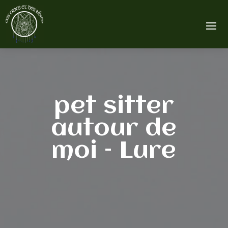
pet sitter
autour de
moi – Lure