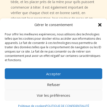
tiède, et les placer près de la mère pour qu’ils puissent
commencer à téter. Il est également important de
vérifier que chaque chiot est en bonne santé, en
observant leur respiration, leur couleur de peau et en
s’assurant qu’ils se nourrissent correctement.
Gérer le consentement
Le suivi post-natal
Pour offrir les meilleures expériences, nous utilisons des technologies
telles que les cookies pour stocker et/ou accéder aux informations des
appareils. Le fait de consentir à ces technologies nous permettra de
Alimentation de la mère et
traiter des données telles que le comportement de navigation ou les ID
uniques sur ce site. Le fait de ne pas consentir ou de retirer son
consentement peut avoir un effet négatif sur certaines caractéristiques
des chiots
et fonctions.
Après la mise bas, il est essentiel de veiller à ce que la
Accepter
mère reçoive une alimentation adaptée pour favoriser
sa récupération et sa production de lait. Des repas
Refuser
équilibrés et riches en nutriments sont nécessaires
pour maintenir sa santé et assurer le bien-être des
Voir les préférences
chiots.
Quant aux chiots, leur alimentation doit être surveillée
Politique de cookies
POLITIQUE DE CONFIDENTIALITÉ