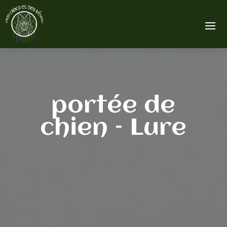
portée de
chien – Lure