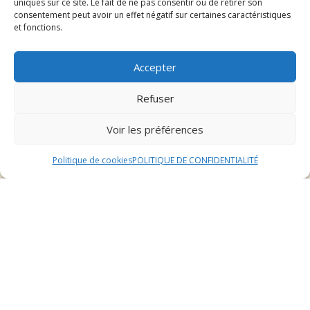
uniques sur ce site. Le fait de ne pas consentir ou de retirer son
consentement peut avoir un effet négatif sur certaines caractéristiques
une bonne hygiène de sa peau. Choisissez des brosses
et fonctions.
et des peignes adaptés à la texture et à la longueur du
pelage de votre chiot pour des séances de toilettage
efficaces et agréables.
Accepter
4. Friandises
Refuser
Les friandises sont des accessoires de dressage et de
Voir les préférences
récompense très utiles pour éduquer votre chiot. En
associant les friandises à des comportements positifs,
Politique de cookies
POLITIQUE DE CONFIDENTIALITÉ
vous favorisez l’apprentissage et renforcez les bons
comportements de votre chiot. Veillez à choisir des
friandises adaptées à la taille et aux besoins
nutritionnels de votre chiot pour garantir sa santé et
son bien-être.
Conclusion
En conclusion, l’accueil d’un chiot nécessite une