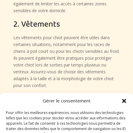
également de limiter les accès à certaines zones
sensibles de votre domicile.
2. Vêtements
Les vêtements pour chiot peuvent être utiles dans
certaines situations, notamment pour les races de
chiens à poil court ou pour les chiots sensibles au froid.
Ils peuvent également être pratiques pour protéger
votre chiot lors de sorties par temps pluvieux ou
venteux. Assurez-vous de choisir des vêtements
adaptés à la taille et à la morphologie de votre chiot
pour son confort.
3. Brosse et peigne
Gérer le consentement
La brosse et le peigne sont des accessoires essentiels
Pour offrir les meilleures expériences, nous utilisons des technologies
telles que les cookies pour stocker et/ou accéder aux informations des
pour entretenir le pelage de votre chiot. En brossant
appareils. Le fait de consentir à ces technologies nous permettra de
régulièrement votre chiot, vous contribuez à éliminer
traiter des données telles que le comportement de navigation ou les ID
les poils morts, à prévenir les nœuds et à maintenir