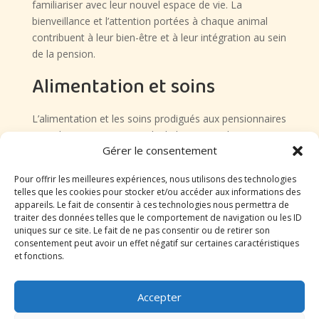
familiariser avec leur nouvel espace de vie. La
bienveillance et l’attention portées à chaque animal
contribuent à leur bien-être et à leur intégration au sein
de la pension.
Alimentation et soins
L’alimentation et les soins prodigués aux pensionnaires
sont des aspects essentiels de la gestion d’une pension
Gérer le consentement
canine familiale. Il est impératif de veiller à ce que
chaque animal reçoive une alimentation équilibrée et
Pour offrir les meilleures expériences, nous utilisons des technologies
adaptée à ses besoins spécifiques. La qualité des repas
telles que les cookies pour stocker et/ou accéder aux informations des
servis, la fréquence des distributions et la surveillance
appareils. Le fait de consentir à ces technologies nous permettra de
de la consommation alimentaire sont des éléments à
traiter des données telles que le comportement de navigation ou les ID
uniques sur ce site. Le fait de ne pas consentir ou de retirer son
prendre en compte pour garantir la santé et le bien-
consentement peut avoir un effet négatif sur certaines caractéristiques
être des pensionnaires.
et fonctions.
En ce qui concerne les soins, il est indispensable de
suivre scrupuleusement les recommandations
Accepter
vétérinaires en matière de traitement médical, de